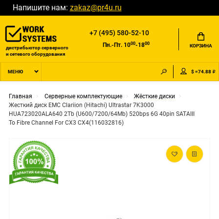
Напишите нам:
zakaz@pr4u.ru
+7 (495) 580-52-10
00
00
Пн.-Пт. 10
-18
КОРЗИНА
дистрибьютор серверного
и сетевого оборудования
$ =74.88 ₽
МЕНЮ
Главная
Серверные комплектующие
Жёсткие диски
Жесткий диск EMC Clariion (Hitachi) Ultrastar 7K3000
HUA723020ALA640 2Tb (U600/7200/64Mb) 520bps 6G 40pin SATAIII
To Fibre Channel For CX3 CX4(116032816)