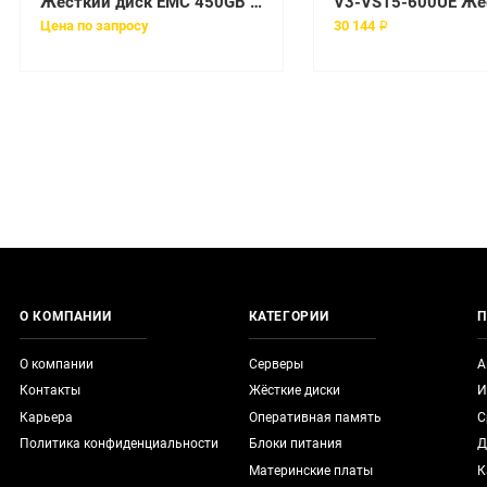
Жесткий диск EMC 450GB 4G FC 15K Hot-swap HDD [005049032]
Цена по запросу
30 144 ₽
О КОМПАНИИ
КАТЕГОРИИ
П
О компании
Серверы
А
Контакты
Жёсткие диски
И
Карьера
Оперативная память
С
Политика конфиденциальности
Блоки питания
Д
Материнские платы
К