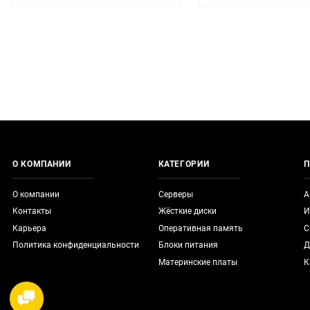
О КОМПАНИИ
КАТЕГОРИИ
П
О компании
Серверы
А
Контакты
Жёсткие диски
И
Карьера
Оперативная память
С
Политика конфиденциальности
Блоки питания
Д
Материнские платы
К