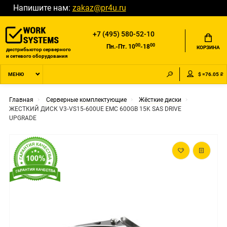
Напишите нам:
zakaz@pr4u.ru
+7 (495) 580-52-10
00
00
Пн.-Пт. 10
-18
КОРЗИНА
дистрибьютор серверного
и сетевого оборудования
$ =76.05 ₽
МЕНЮ
Главная
Серверные комплектующие
Жёсткие диски
ЖЕСТКИЙ ДИСК V3‐VS15‐600UE EMC 600GB 15K SAS DRIVE
UPGRADE