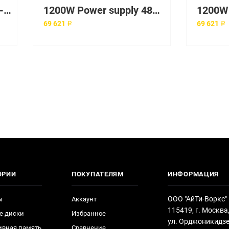
12.7mm Slim SATA DVD-ROM Kit
1200W Power supply 48V DC
69 621 ₽
69 621 ₽
ОРИИ
ПОКУПАТЕЛЯМ
ИНФОРМАЦИЯ
ООО "АйТи-Воркс"
ы
Аккаунт
115419, г. Москва
е диски
Избранное
ул. Орджоникидзе
ивная память
Сравнение