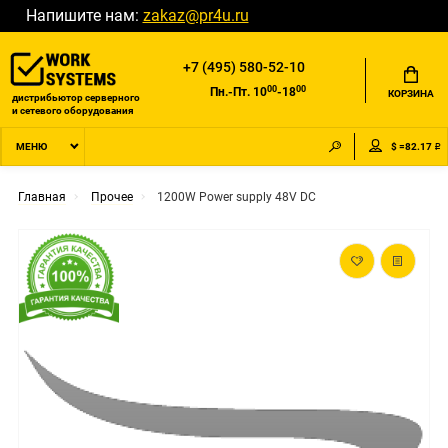
Напишите нам:
zakaz@pr4u.ru
+7 (495) 580-52-10
00
00
Пн.-Пт. 10
-18
КОРЗИНА
дистрибьютор серверного
и сетевого оборудования
$ =82.17 ₽
МЕНЮ
Главная
Прочее
1200W Power supply 48V DC