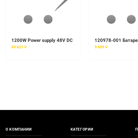
1200W Power supply 48V DC
69 621 ₽
9 609 ₽
О КОМПАНИИ
КАТЕГОРИИ
П