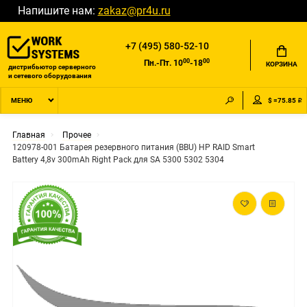
Напишите нам:
zakaz@pr4u.ru
+7 (495) 580-52-10
00
00
Пн.-Пт. 10
-18
КОРЗИНА
дистрибьютор серверного
и сетевого оборудования
$ =75.85 ₽
МЕНЮ
Главная
Прочее
120978-001 Батарея резервного питания (BBU) HP RAID Smart
Battery 4,8v 300mAh Right Pack для SA 5300 5302 5304