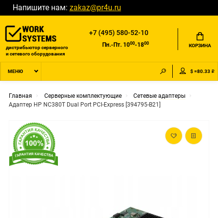
Напишите нам:
zakaz@pr4u.ru
+7 (495) 580-52-10
00
00
Пн.-Пт. 10
-18
КОРЗИНА
дистрибьютор серверного
и сетевого оборудования
$ =80.33 ₽
МЕНЮ
Главная
Серверные комплектующие
Сетевые адаптеры
Адаптер HP NC380T Dual Port PCI-Express [394795-B21]