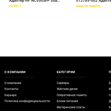
Адаптер HP NC550SFP Dual Port 10GbE Server Adapter [581201-B21]
22 557 ₽
Цена по запросу
О КОМПАНИИ
КАТЕГОРИИ
П
О компании
Серверы
А
Контакты
Жёсткие диски
И
Карьера
Оперативная память
С
Политика конфиденциальности
Блоки питания
Д
Материнские платы
К