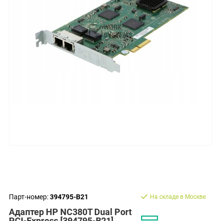
Парт-номер:
394795-B21
На складе в Москве
Адаптер HP NC380T Dual Port
PCI-Express [394795-B21]