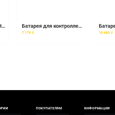
Батарея контроллера HPE 96W Smart Storage Battery with 145mm Cable for DL/ML/SL Servers Gen9 (815983-001)
Батарея для контроллера HP 512MB Flash Backed Write Cache (578882-001, 570502-002)
7 179 ₽
10 489 ₽
ОРИИ
ПОКУПАТЕЛЯМ
ИНФОРМАЦИЯ