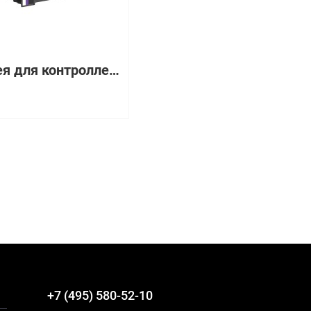
Батарея для контроллера HP 1GB Flash Backed Cache (505908-001, 570501-002)
+7 (495) 580-52-10