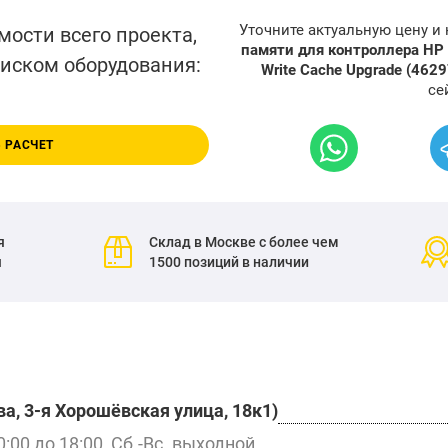
Уточните актуальную цену и
мости всего проекта,
памяти для контроллера HP 
писком оборудования:
Write Cache Upgrade (462
се
 РАСЧЕТ
я
Склад в Москве с более чем
я
1500 позиций в наличии
а, 3-я Хорошёвская улица, 18к1)
0:00 до 18:00, Сб.-Вс. выходной