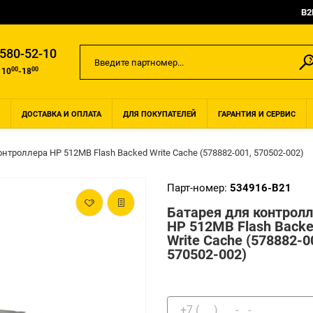
B2
 580-52-10
00
00
 10
-18
ДОСТАВКА И ОПЛАТА
ДЛЯ ПОКУПАТЕЛЕЙ
ГАРАНТИЯ И СЕРВИС
онтроллера HP 512MB Flash Backed Write Cache (578882-001, 570502-002)
Парт-номер:
534916-B21
Батарея для контрол
HP 512MB Flash Back
Write Cache (578882-0
570502-002)