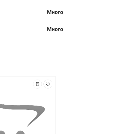
Много
Много