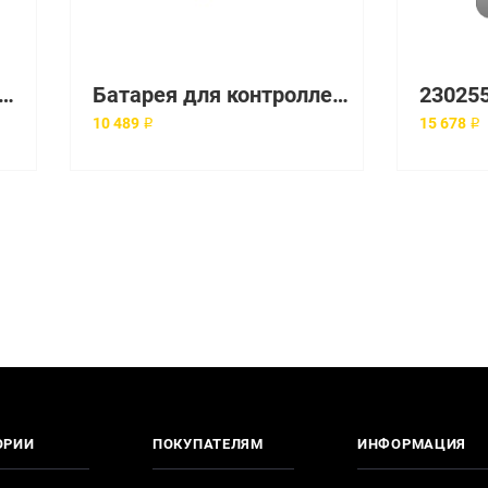
и для контроллера HP 512MB P-Series Battery Backed Write Cache Upgrade (462975-001)
Батарея для контроллера HP 1GB Flash Backed Cache (505908-001, 570501-002)
23025
10 489 ₽
15 678 ₽
ОРИИ
ПОКУПАТЕЛЯМ
ИНФОРМАЦИЯ