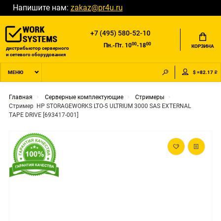
Напишите нам:
zakaz@pr4u.ru
+7 (495) 580-52-10
00
00
Пн.-Пт. 10
-18
КОРЗИНА
дистрибьютор серверного
и сетевого оборудования
$ =82.17 ₽
МЕНЮ
Главная
Серверные комплектующие
Стримеры
Стример HP STORAGEWORKS LTO-5 ULTRIUM 3000 SAS EXTERNAL
TAPE DRIVE [693417-001]