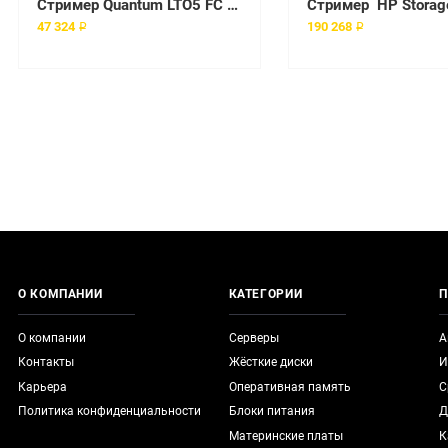
Стример Quantum LTO5 FC Tape Drive for i40 i80 Library [3-05436-01]
47 324 ₽
190 268 ₽
О КОМПАНИИ
КАТЕГОРИИ
П
О компании
Серверы
А
Контакты
Жёсткие диски
И
Карьера
Оперативная память
С
Политика конфиденциальности
Блоки питания
Д
Материнские платы
К