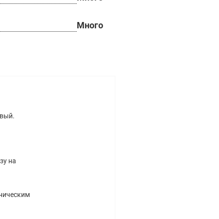
Много
овый.
озу на
ехническим