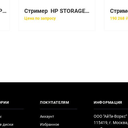
Стример HDD Hewlett-Packard HP 3.5in DAT 160 40 Pk [EH878A]
Стример HP STORAGEWORKS LTO-5 ULTRIUM 3000 SAS EXTERNAL TAPE DRIVE [693417-001]
Цена по запросу
190 268 
ОРИИ
ПОКУПАТЕЛЯМ
ИНФОРМАЦИЯ
ООО "АйТи-Воркс"
ы
Аккаунт
115419, г. Москва
е диски
Избранное