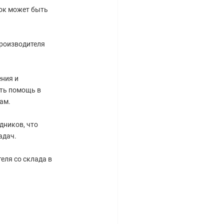
рок может быть
производителя
ния и
ть помощь в
ам.
дников, что
адач.
еля со склада в