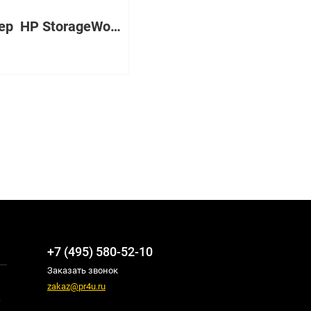
Стример HP StorageWorks LTO-4 Ultrium 1840 SCSI External [452973-001]
₽
+7 (495) 580-52-10
Заказать звонок
zakaz@pr4u.ru
,