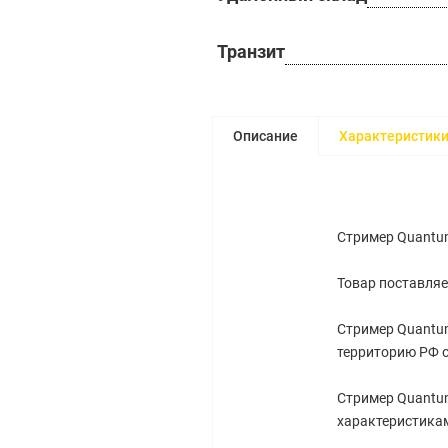
Транзит
Описание
Характеристик
Стример Quantum 
Товар поставляе
Стример Quantum 
территорию РФ 
Стример Quantum 
характеристикам