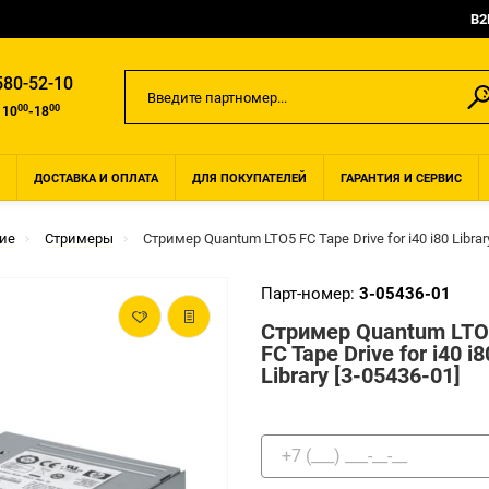
B2
580-52-10
00
00
 10
-18
ДОСТАВКА И ОПЛАТА
ДЛЯ ПОКУПАТЕЛЕЙ
ГАРАНТИЯ И СЕРВИС
ие
Стримеры
Стример Quantum LTO5 FC Tape Drive for i40 i80 Librar
Парт-номер:
3-05436-01
Стример Quantum LTO
FC Tape Drive for i40 i8
Library [3-05436-01]