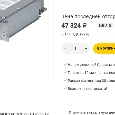
цена последней отгру
47 324 ₽
587 $
В Т.Ч. НДС (22%)
В КОРЗИН
✅ Нашли дешевле? Сделаем ск
✅ Гарантия 12 месяцев на все
✅ Рассрочка платежа 30 кал
✅ Возможна постоплата!
Уточните актуальную це
мости всего проекта,