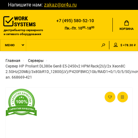
Напишите нам:
zakaz@pr4u.ru
+7 (495) 580-52-10
00
00
Пн.-Пт. 10
-18
КОРЗИНА
дистрибьютор серверного
и сетевого оборудования
$ =78.30 ₽
МЕНЮ
Главная
Серверы
Сервер HP Proliant DL380e Gen8 E5-2450v2 HPM Rack(2U)/2x Xeon8C
2.5GHz(20Mb)/3x8GbR1D_12800(LV)/P420FBWC(1Gb/RAID1+0/1/0/5/50)/noHD
an. 668669-421