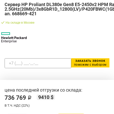
Сервер HP Proliant DL380e Gen8 E5-2450v2 HPM R
2.5GHz(20Mb)/3x8GbR1D_12800(LV)/P420FBWC(1Gb/
an. 668669-421
На складе в Москве
ЗАКАЗАТЬ ЗВОНОК
поможем с выбором
цена последней отгрузки со склада:
9410 $
736 769 ₽
В Т.Ч. НДС (22%)