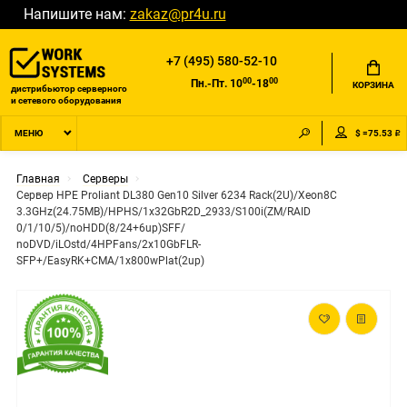
Напишите нам:
zakaz@pr4u.ru
+7 (495) 580-52-10
00
00
Пн.-Пт. 10
-18
КОРЗИНА
дистрибьютор серверного
и сетевого оборудования
$ =75.53 ₽
МЕНЮ
Главная
Серверы
Сервер HPE Proliant DL380 Gen10 Silver 6234 Rack(2U)/Xeon8C
3.3GHz(24.75MB)/HPHS/1x32GbR2D_2933/S100i(ZM/RAID
0/1/10/5)/noHDD(8/24+6up)SFF/
noDVD/iLOstd/4HPFans/2x10GbFLR-
SFP+/EasyRK+CMA/1x800wPlat(2up)