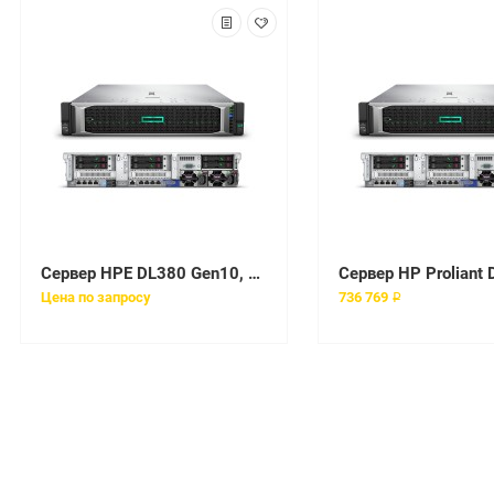
Сервер HPE DL380 Gen10, 1x 5220 Xeon-G 18C 2.2GHz, 1x32GB-R DDR4, P408i-a/2GB (RAID 1+0/5/5+0/6/6+0/1+0 ADM) noHDD (8/24+6 SFF 2.5" HP) 1x800W (up2), 2x 10/25GbE SFP28 FLR, noDVD, iLO5, Rack2U, 3-3-3
Цена по запросу
736 769 ₽