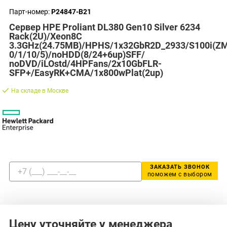
Парт-номер:
P24847-B21
Сервер HPE Proliant DL380 Gen10 Silver 6234
Rack(2U)/Xeon8C
3.3GHz(24.75MB)/HPHS/1x32GbR2D_2933/S100i(Z
0/1/10/5)/noHDD(8/24+6up)SFF/
noDVD/iLOstd/4HPFans/2x10GbFLR-
SFP+/EasyRK+CMA/1x800wPlat(2up)
На складе в Москве
ЗАКАЗАТЬ ЗВОНОК
поможем с выбором
Цену уточняйте у менеджера