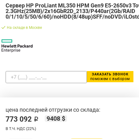
Сервер HP ProLiant ML350 HPM Gen9 E5-2650v3 T
2.3GHz(25MB)/2x16GbR2D_2133/P440ar(2Gb/RAID
0/1/10/5/50/6/60)/noHDD(8/48up)SFF/noDVD/iLOst
На складе в Москве
ЗАКАЗАТЬ ЗВОНОК
поможем с выбором
цена последней отгрузки со склада:
9408 $
773 092 ₽
В Т.Ч. НДС (22%)