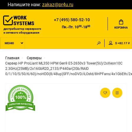
Напишите нам:
zakaz@pr4u.ru
+7 (495) 580-52-10
00
00
Пн.-Пт. 10
-18
КОРЗИНА
дистрибьютор серверного
и сетевого оборудования
$ =82.17 ₽
МЕНЮ
Главная
Серверы
Сервер HP ProLiant ML350 HPM Gen9 E5-2650v3 Tower(5U)/2xXeon10C
2.3GHz(25MB)/2x16GbR2D_2133/P440ar(2Gb/RAID
0/1/10/5/50/6/60)/noHDD(8/48up)SFF/noDVD/iLOstd/8HPFans/4x1GbEth/2x