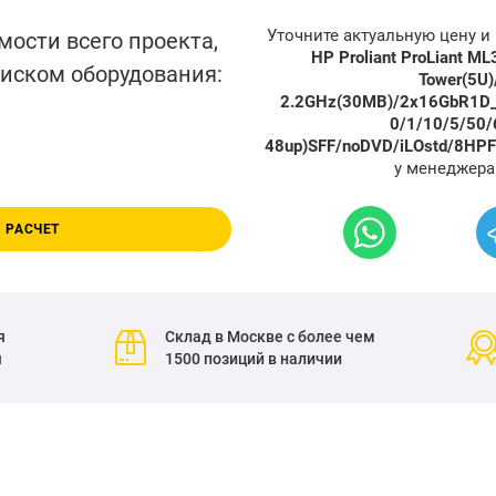
Уточните актуальную цену 
мости всего проекта,
HP Proliant ProLiant 
писком оборудования:
Tower(5U
2.2GHz(30MB)/2x16GbR1D
0/1/10/5/50/
48up)SFF/noDVD/iLOstd/8HPF
у менеджера
 РАСЧЕТ
я
Склад в Москве с более чем
я
1500 позиций в наличии