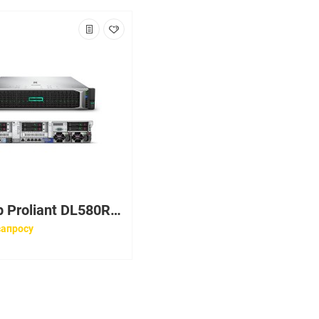
Сервер Proliant DL580R07 E7-4807 6-core 2P SAS (2x1,86(18mb)/8x8GbR2D(4xE7 memory boards)/no SFFHDD(8)/P410iwFBWC(512Mb/RAID5/5+0/1+0/1/0)/4xGigNIC(331i)/DVD
запросу