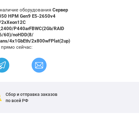
и наличие оборудования
Сервер
ML350 HPM Gen9 E5-2650v4
)/2xXeon12C
_2400/P440arFBWC(2Gb/RAID
6/60)/noHDD(8/
ans/4x1GbEth/2x800wFPlat(2up)
 прямо сейчас:
Сбор и отправка заказов
по всей РФ