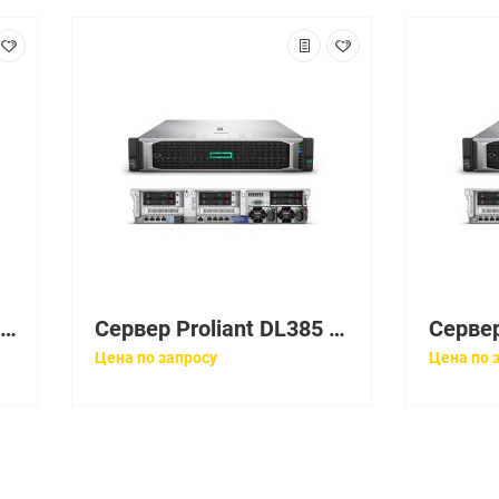
Сервер HP ProLiant ML350 HPM Gen9 E5-2650v3 Tower(5U)/2xXeon10C 2.3GHz(25MB)/2x16GbR2D_2133/P440ar(2Gb/RAID 0/1/10/5/50/6/60)/noHDD(8/48up)SFF/noDVD/iLOstd/8HPFans/4x1GbEth/2x800wPlat(2up)
Сервер Proliant DL385 Gen10 7251 Rack(2U)/EPYC8C 2.1GHz(32MB)/1x16GbR2D_2666/P408i-aFBWC(2Gb/RAID 0/1/10/5/50/6/60)/2x300GB15K(8/up16+6)SFF/UMB+DVDRW/iLOstd/4HPFans/4x1GbEth/EasyRK+CMA/1x500w(2up)
Цена по запросу
Цена по 