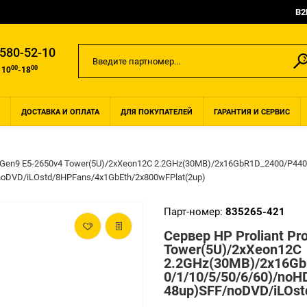
B2
 580-52-10
00
00
 10
-18
ДОСТАВКА И ОПЛАТА
ДЛЯ ПОКУПАТЕЛЕЙ
ГАРАНТИЯ И СЕРВИС
PM Gen9 E5-2650v4 Tower(5U)/2xXeon12C 2.2GHz(30MB)/2x16GbR1D_2400/P4
noDVD/iLOstd/8HPFans/4x1GbEth/2x800wFPlat(2up)
Парт-номер:
835265-421
Сервер HP Proliant P
Tower(5U)/2xXeon12C
2.2GHz(30MB)/2x16G
0/1/10/5/50/6/60)/noH
48up)SFF/noDVD/iLOst