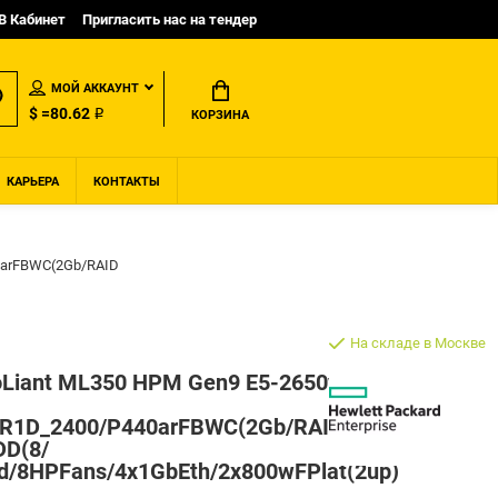
B Кабинет
Пригласить нас на тендер
МОЙ АККАУНТ
$ =80.62 ₽
КОРЗИНА
КАРЬЕРА
КОНТАКТЫ
40arFBWC(2Gb/RAID
На складе в Москве
roLiant ML350 HPM Gen9 E5-2650v4
bR1D_2400/P440arFBWC(2Gb/RAID
DD(8/
d/8HPFans/4x1GbEth/2x800wFPlat(2up)