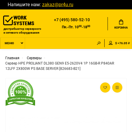
Напишите нам:
zakaz@pr4u.ru
+7 (495) 580-52-10
00
00
Пн.-Пт. 10
-18
КОРЗИНА
дистрибьютор серверного
и сетевого оборудования
$ =76.05 ₽
МЕНЮ
Главная
Серверы
Сервер HPE PROLIANT DL380 GEN9 E5-2620V4 1P 16GB-R P840AR
12LFF 2X800W PS BASE SERVER [826683-B21]