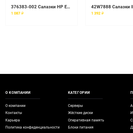
376383-002 Салазки HP Enterprise 2.5 SAS/SATA For G5 G6 G7
1 087 ₽
1 392 ₽
О КОМПАНИИ
КАТЕГОРИИ
П
О компании
Серверы
А
Контакты
Жёсткие диски
И
Карьера
Оперативная память
С
Политика конфиденциальности
Блоки питания
Д