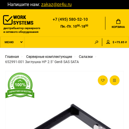
Напишите нам:
zakaz@pr4u.ru
+7 (495) 580-52-10
00
00
Пн.-Пт. 10
-18
КОРЗИНА
дистрибьютор серверного
и сетевого оборудования
$ =75.85 ₽
МЕНЮ
Главная
Серверные комплектующие
Салазки
652991-001 Заглушка HP 2.5" Gen8 SAS SATA