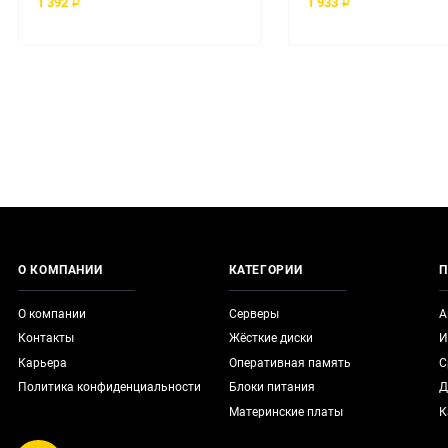
1 392 ₽
1 933 ₽
О КОМПАНИИ
КАТЕГОРИИ
П
О компании
Серверы
А
Контакты
Жёсткие диски
И
Карьера
Оперативная память
С
Политика конфиденциальности
Блоки питания
Д
Материнские платы
К