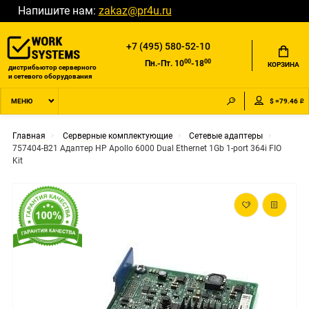
Напишите нам:
zakaz@pr4u.ru
+7 (495) 580-52-10
00
00
Пн.-Пт. 10
-18
КОРЗИНА
дистрибьютор серверного
и сетевого оборудования
$ =79.46 ₽
МЕНЮ
Главная
Серверные комплектующие
Сетевые адаптеры
757404-B21 Адаптер HP Apollo 6000 Dual Ethernet 1Gb 1-port 364i FIO
Kit