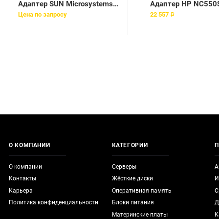
Адаптер SUN Microsystems [501-5019]
Цена по запросу
22 557 ₽
О КОМПАНИИ
КАТЕГОРИИ
П
О компании
Серверы
А
Контакты
Жёсткие диски
И
Карьера
Оперативная память
С
Политика конфиденциальности
Блоки питания
Д
Материнские платы
К