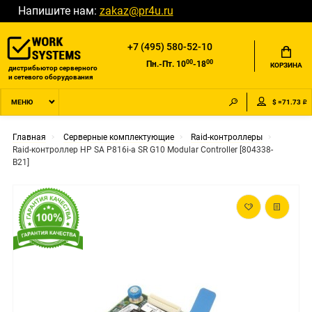
Напишите нам:
zakaz@pr4u.ru
+7 (495) 580-52-10
00
00
Пн.-Пт. 10
-18
КОРЗИНА
дистрибьютор серверного
и сетевого оборудования
$ =71.73 ₽
МЕНЮ
Главная
Серверные комплектующие
Raid-контроллеры
Raid-контроллер HP SA P816i-a SR G10 Modular Controller [804338-
B21]