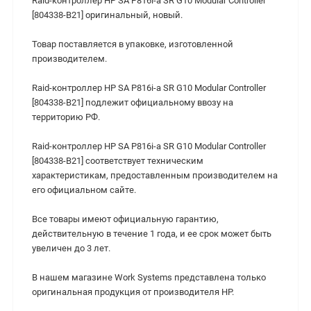
Raid-контроллер HP SA P816i-a SR G10 Modular Controller
[804338-B21] оригинальный, новый.
Товар поставляется в упаковке, изготовленной
производителем.
Raid-контроллер HP SA P816i-a SR G10 Modular Controller
[804338-B21] подлежит официальному ввозу на
территорию РФ.
Raid-контроллер HP SA P816i-a SR G10 Modular Controller
[804338-B21] cоответствует техническим
характеристикам, предоставленным производителем на
его официальном сайте.
Все товары имеют официальную гарантию,
действительную в течение 1 года, и ее срок может быть
увеличен до 3 лет.
В нашем магазине Work Systems представлена только
оригинальная продукция от производителя HP.