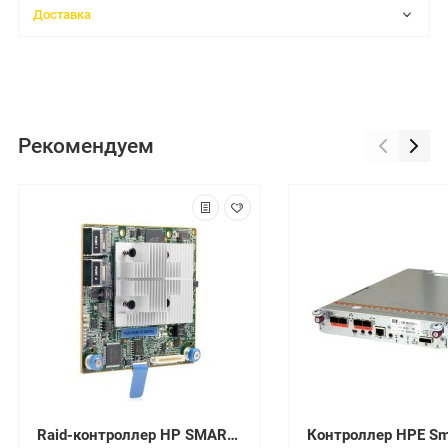
Доставка
Рекомендуем
Raid-контроллер HP SMART ARRAY P408I-A SR GEN10 12G SAS MODULAR LH [869081-B21]