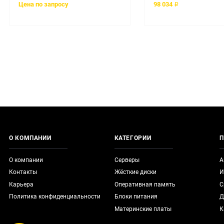
Цена по запросу
98 034 ₽
О КОМПАНИИ
КАТЕГОРИИ
П
О компании
Серверы
А
Контакты
Жёсткие диски
И
Карьера
Оперативная память
С
Политика конфиденциальности
Блоки питания
Д
Материнские платы
К