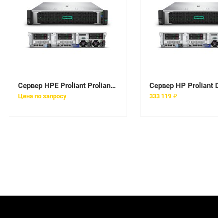
Сервер HPE Proliant Proliant DL360 Gen10 Silver 4210 Rack(1U)/Xeon10C 2.2GHz(14MB)/1x16GbR2D_2933/P408i-aFBWC(2Gb/RAID 0/1/10/5/50/6/60)/noHDD(8/ 10+1up)SFF/noDVD/iLOstd/4x1GbEth/EasyRK/1x500wPlat(2up)
Цена по запросу
333 119 ₽