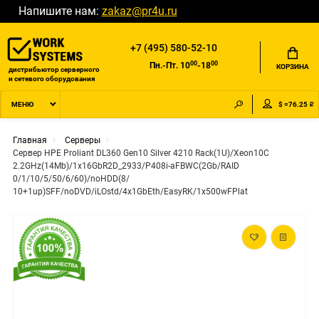
Напишите нам:
zakaz@pr4u.ru
+7 (495) 580-52-10
00
00
Пн.-Пт. 10
-18
КОРЗИНА
дистрибьютор серверного
и сетевого оборудования
$ =76.25 ₽
МЕНЮ
Главная
Серверы
Сервер HPE Proliant DL360 Gen10 Silver 4210 Rack(1U)/Xeon10C
2.2GHz(14Mb)/1x16GbR2D_2933/P408i-aFBWC(2Gb/RAID
0/1/10/5/50/6/60)/noHDD(8/
10+1up)SFF/noDVD/iLOstd/4x1GbEth/EasyRK/1x500wFPlat