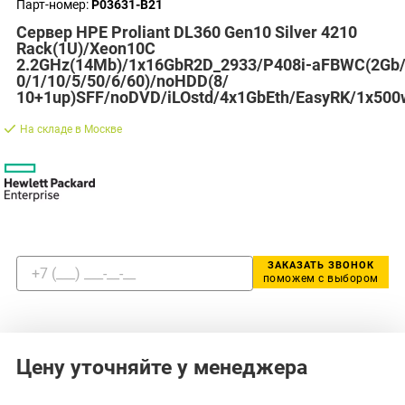
Парт-номер:
P03631-B21
Сервер HPE Proliant DL360 Gen10 Silver 4210
Rack(1U)/Xeon10C
2.2GHz(14Mb)/1x16GbR2D_2933/P408i-aFBWC(2Gb
0/1/10/5/50/6/60)/noHDD(8/
10+1up)SFF/noDVD/iLOstd/4x1GbEth/EasyRK/1x500
На складе в Москве
ЗАКАЗАТЬ ЗВОНОК
поможем с выбором
Цену уточняйте у менеджера