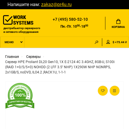
Напишите нам:
zakaz@pr4u.ru
+7 (495) 580-52-10
00
00
Пн.-Пт. 10
-18
КОРЗИНА
дистрибьютор серверного
и сетевого оборудования
$ =75.44 ₽
МЕНЮ
Главная
Серверы
Сервер HPE Proliant DL20 Gen10, 1X E-2124 4C 3.4GHZ, 8GB-U, S100i
(RAID 1+0/5/5+0) NOHDD (2 LFF 3.5'' NHP) 1X290W NHP NONRPS,
2x1GB/S, noDVD, ILO4.2 ,RACK1U, 1-1-1