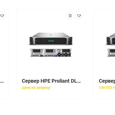
Сервер HPE Proliant DL20 Gen10, 1x Intel Xeon E-2224 4C 3.4GHz, 1x8GB-U DDR4, S100i/ZM (RAID 0,1,5,10) noHDD (2 LFF 3.5'' NHP), 1x290W NHP NonRPS, 2x1Gb/s, noDVD, iLO5, Rack1U, 3-3-3
Сервер HPE Proliant DL20 Gen10, 1x Intel Xeon E-2224 4C 3.4GHz, 1x16GB-U DDR4, S100i/ZM (RAID 0,1,5,10) noHDD (4/6 SFF 2.5" HP), 1x500W (up2), 2x1Gb/s, noDVD, iLO5, Rack1U, 3-3-3
Цена по запросу
139 372 