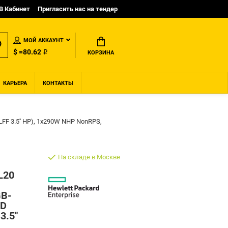
B Кабинет
Пригласить нас на тендер
МОЙ АККАУНТ
$ =80.62 ₽
КОРЗИНА
КАРЬЕРА
КОНТАКТЫ
 LFF 3.5'' HP), 1x290W NHP NonRPS,
На складе в Москве
L20
GB-
ID
3.5''