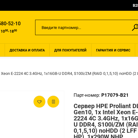
B2
580-52-10
00
00
 10
-18
ДОСТАВКА И ОПЛАТА
ДЛЯ ПОКУПАТЕЛЕЙ
ГАРАНТИЯ И СЕРВИС
el Xeon E-2224 4C 3.4GHz, 1x16GB-U DDR4, S100i/ZM (RAID 0,1,5,10) noHDD (2
Парт-номер:
P17079-B21
Сервер HPE Proliant D
Gen10, 1x Intel Xeon E-
2224 4C 3.4GHz, 1x16
U DDR4, S100i/ZM (RA
0,1,5,10) noHDD (2 LFF 
HP), 1x290W NHP