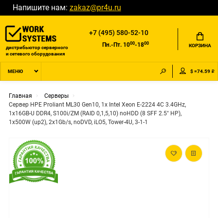
Напишите нам:
zakaz@pr4u.ru
+7 (495) 580-52-10
00
00
Пн.-Пт. 10
-18
КОРЗИНА
дистрибьютор серверного
и сетевого оборудования
$ =74.59 ₽
МЕНЮ
Главная
Серверы
Сервер HPE Proliant ML30 Gen10, 1x Intel Xeon E-2224 4C 3.4GHz,
1x16GB-U DDR4, S100i/ZM (RAID 0,1,5,10) noHDD (8 SFF 2.5" HP),
1x500W (up2), 2x1Gb/s, noDVD, iLO5, Tower-4U, 3-1-1