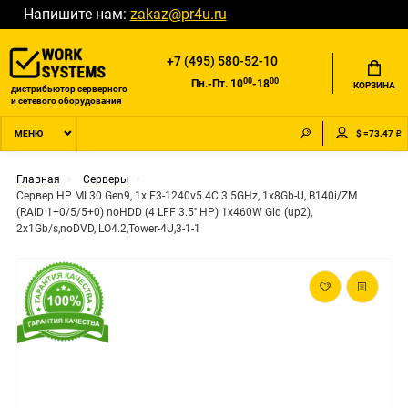
Напишите нам:
zakaz@pr4u.ru
+7 (495) 580-52-10
00
00
Пн.-Пт. 10
-18
КОРЗИНА
дистрибьютор серверного
и сетевого оборудования
$ =73.47 ₽
МЕНЮ
Главная
Серверы
Сервер HP ML30 Gen9, 1x E3-1240v5 4C 3.5GHz, 1x8Gb-U, B140i/ZM
(RAID 1+0/5/5+0) noHDD (4 LFF 3.5'' HP) 1x460W Gld (up2),
2x1Gb/s,noDVD,iLO4.2,Tower-4U,3-1-1