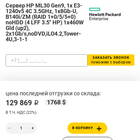
Сервер HP ML30 Gen9, 1x E3-
1240v5 4C 3.5GHz, 1x8Gb-U,
B140i/ZM (RAID 1+0/5/5+0)
noHDD (4 LFF 3.5'' HP) 1x460W
Gld (up2),
2x1Gb/s,noDVD,iLO4.2,Tower-
4U,3-1-1
ЗАКАЗАТЬ ЗВОНОК
поможем с выбором
цена последней отгрузки со склада:
1768 $
129 869 ₽
В Т.Ч. НДС (22%)
В КОРЗИНУ