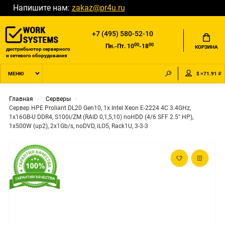
Напишите нам:
zakaz@pr4u.ru
+7 (495) 580-52-10
00
00
Пн.-Пт. 10
-18
КОРЗИНА
дистрибьютор серверного
и сетевого оборудования
$ =71.91 ₽
МЕНЮ
Главная
Серверы
Сервер HPE Proliant DL20 Gen10, 1x Intel Xeon E-2224 4C 3.4GHz,
1x16GB-U DDR4, S100i/ZM (RAID 0,1,5,10) noHDD (4/6 SFF 2.5" HP),
1x500W (up2), 2x1Gb/s, noDVD, iLO5, Rack1U, 3-3-3