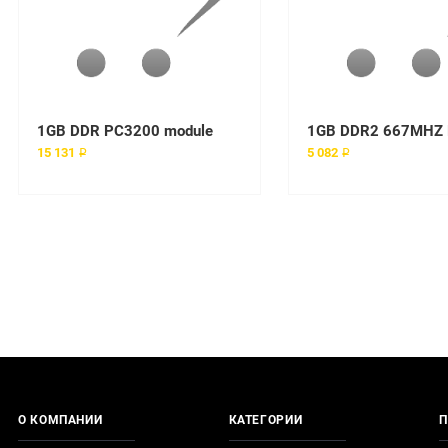
1GB DDR PC3200 module
1GB DDR2 667MHZ 
15 131 ₽
5 082 ₽
О КОМПАНИИ
КАТЕГОРИИ
П