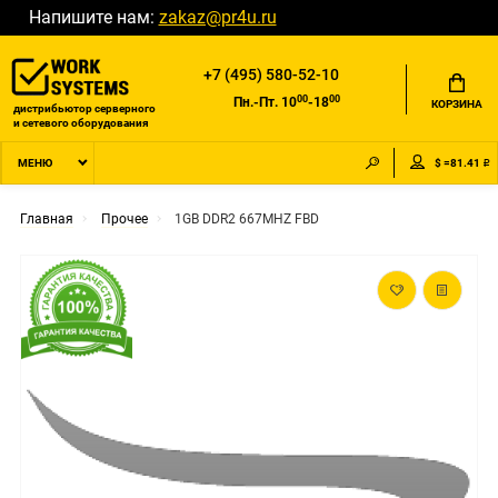
Напишите нам:
zakaz@pr4u.ru
+7 (495) 580-52-10
00
00
Пн.-Пт. 10
-18
КОРЗИНА
дистрибьютор серверного
и сетевого оборудования
$ =81.41 ₽
МЕНЮ
Главная
Прочее
1GB DDR2 667MHZ FBD