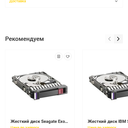
Доставка
Рекомендуем
Жесткий диск Seagate Exos 7E8 4Tb U1200 7200 256Mb 12G SED 512n SAS 3,5"(ST4000NM007A)
Цена по запросу
Цена по запросу