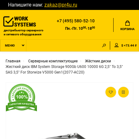
Напишите нам:
zakaz@pr4u.ru
+7 (495) 580-52-10
00
00
Пн.-Пт. 10
-18
КОРЗИНА
дистрибьютор серверного
и сетевого оборудования
$ =73.44 ₽
МЕНЮ
Главная
Серверные комплектующие
Жёсткие диски
Жесткий диск IBM System Storage 900Gb U600 10000 6G 2,5" To 3,5"
SAS 3,5" For Storwize V5000 Gen1(2077-AC20)