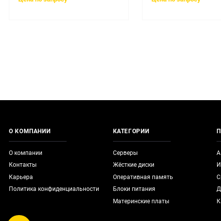
О КОМПАНИИ
КАТЕГОРИИ
П
О компании
Серверы
А
Контакты
Жёсткие диски
И
Карьера
Оперативная память
С
Политика конфиденциальности
Блоки питания
Д
Материнские платы
К