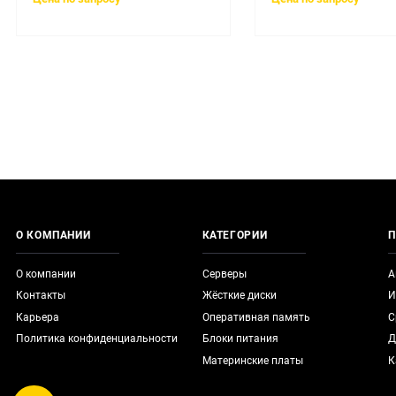
О КОМПАНИИ
КАТЕГОРИИ
П
О компании
Серверы
А
Контакты
Жёсткие диски
И
Карьера
Оперативная память
С
Политика конфиденциальности
Блоки питания
Д
Материнские платы
К