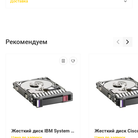
Доставка
Рекомендуем
Жесткий диск IBM System Storage 900Gb U600 10000 6G 2,5" To 3,5" SAS 3,5" For Storwize V5000 Gen1(2077-AC20)
Цена по запросу
Цена по запросу