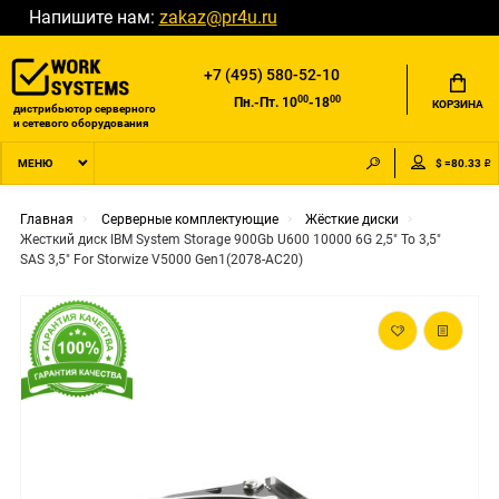
Напишите нам:
zakaz@pr4u.ru
+7 (495) 580-52-10
00
00
Пн.-Пт. 10
-18
КОРЗИНА
дистрибьютор серверного
и сетевого оборудования
$ =80.33 ₽
МЕНЮ
Главная
Серверные комплектующие
Жёсткие диски
Жесткий диск IBM System Storage 900Gb U600 10000 6G 2,5" To 3,5"
SAS 3,5" For Storwize V5000 Gen1(2078-AC20)