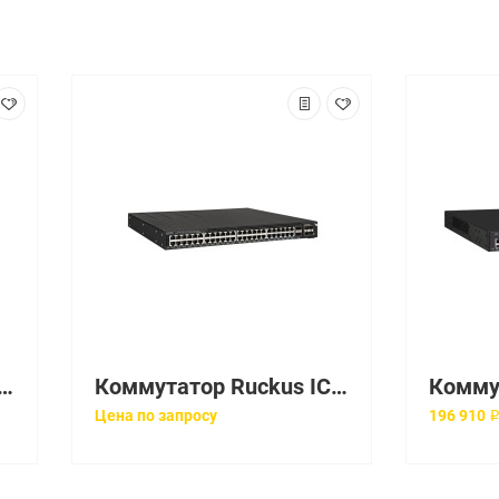
тор Ruckus ICX7150-24P-4X10GR-A
Коммутатор Ruckus ICX7550-48ZP
Цена по запросу
196 910 