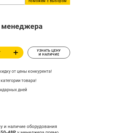
поможем с выбором
у менеджера
УЗНАТЬ ЦЕНУ
У
И НАЛИЧИЕ
идку от цены конкурента!
 категории товара!
ендарных дней
ну и наличие оборудования
550-48P
у менеджера прямо