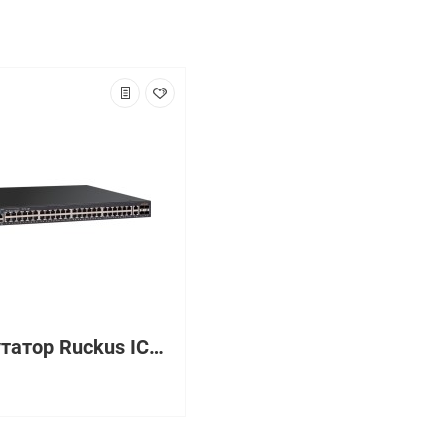
Коммутатор Ruckus ICX7150-48PF-4X10GR-A
₽