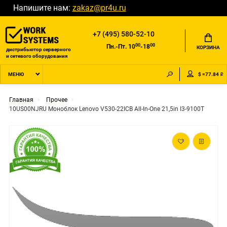
Напишите нам:
zakaz@pr4u.ru
+7 (495) 580-52-10
00
00
Пн.-Пт. 10
-18
КОРЗИНА
дистрибьютор серверного
и сетевого оборудования
$ =77.84 ₽
МЕНЮ
Главная
Прочее
10US00NJRU Моноблок Lenovo V530-22ICB All-In-One 21,5in I3-9100T