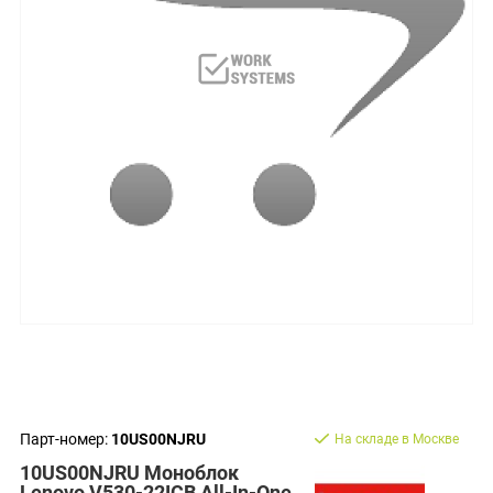
Парт-номер:
10US00NJRU
На складе в Москве
10US00NJRU Моноблок
Lenovo V530-22ICB All-In-One