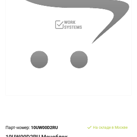
Парт-номер:
10UW00D2RU
На складе в Москве
10UW00D2RU Моноблок