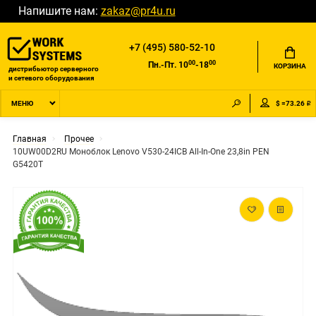
Напишите нам:
zakaz@pr4u.ru
+7 (495) 580-52-10
00
00
Пн.-Пт. 10
-18
КОРЗИНА
дистрибьютор серверного
и сетевого оборудования
$ =73.26 ₽
МЕНЮ
Главная
Прочее
10UW00D2RU Моноблок Lenovo V530-24ICB All-In-One 23,8in PEN
G5420T