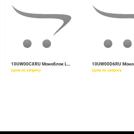
10UW00CXRU Моноблок Lenovo V530-24ICB All-In-One 23,8in PEN G5420T
Цена по запросу
Цена по запросу