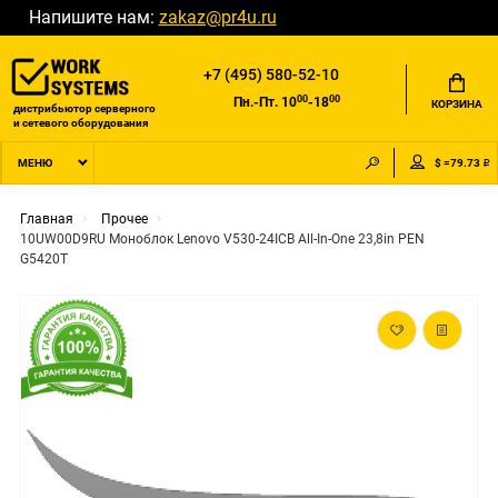
Напишите нам:
zakaz@pr4u.ru
+7 (495) 580-52-10
00
00
Пн.-Пт. 10
-18
КОРЗИНА
дистрибьютор серверного
и сетевого оборудования
$ =79.73 ₽
МЕНЮ
Главная
Прочее
10UW00D9RU Моноблок Lenovo V530-24ICB All-In-One 23,8in PEN
G5420T