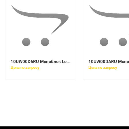
10UW00D6RU Моноблок Lenovo V530-24ICB All-In-One 23,8in Pen G5420T
Цена по запросу
Цена по запросу