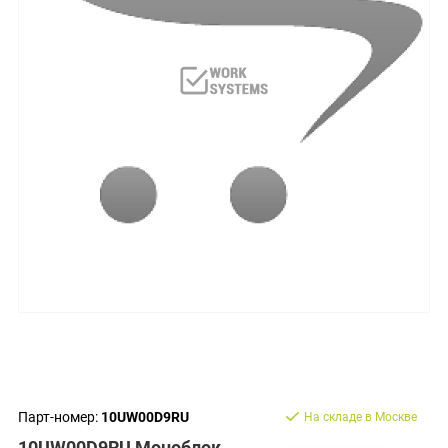
Парт-номер:
10UW00D9RU
На складе в Москве
10UW00D9RU Моноблок