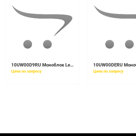
10UW00D9RU Моноблок Lenovo V530-24ICB All-In-One 23,8in PEN G5420T
Цена по запросу
Цена по запросу