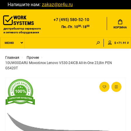
Напишите нам:
zakaz@pr4u.ru
+7 (495) 580-52-10
00
00
Пн.-Пт. 10
-18
КОРЗИНА
дистрибьютор серверного
и сетевого оборудования
$ =71.91 ₽
МЕНЮ
Главная
Прочее
10UW00DARU Моноблок Lenovo V530-24ICB All-In-One 23,8in PEN
G5420T