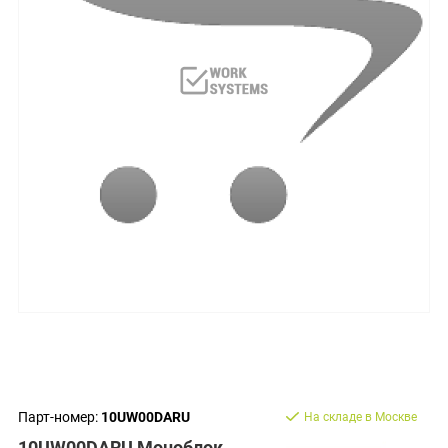
Парт-номер:
10UW00DARU
На складе в Москве
10UW00DARU Моноблок