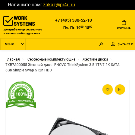
Напишите нам:
zakaz@pr4u.ru
+7 (495) 580-52-10
00
00
Пн.-Пт. 10
-18
КОРЗИНА
дистрибьютор серверного
и сетевого оборудования
$ =74.62 ₽
МЕНЮ
Главная
Серверные комплектующие
Жёсткие диски
7XB7A00055 Жесткий диск LENOVO ThinkSystem 3.5 1TB 7.2K SATA
6Gb Simple Swap 512n HDD