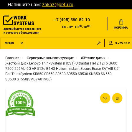
Напишите нам:
zakaz@pr4u.ru
+7 (495) 580-52-10
00
00
Пн.-Пт. 10
-18
КОРЗИНА
дистрибьютор серверного
и сетевого оборудования
$ =75.53 ₽
МЕНЮ
Главная
Серверные комплектующие
Жёсткие диски
Жесткий диск Lenovo ThinkSystem (HGST) Ultrastar He12 12Tb U600
7200 256Mb 6G AF 512e G4HS Helium Instant Secure Erase SATAIII 3,5"
For ThinkSystem SR850 SR650 SR630 SR550 SR530 SN850 SN550
SD530 ST550(SMD7A01906)