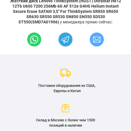
Жесткий диск Lenovo ThinkSystem (HGST) Ultrastar He12
12Tb U600 7200 256Mb 6G AF 512e G4HS Helium Instant
Secure Erase SATAIII 3,5" For ThinkSystem SR850 SR650
SR630 SR550 SR530 SN850 SN550 SD530
ST550(SMD7A01906)
у менеджера прямо сейчас:
Поставки оборудования из США,
Европы и Китая
Склад в Москве с более чем 1500
позиций в наличии