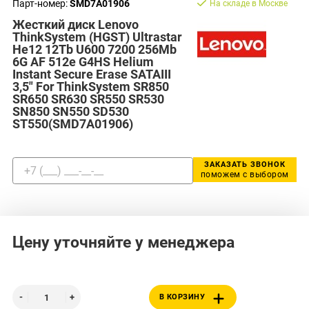
Парт-номер:
SMD7A01906
На складе в Москве
Жесткий диск Lenovo
ThinkSystem (HGST) Ultrastar
He12 12Tb U600 7200 256Mb
6G AF 512e G4HS Helium
Instant Secure Erase SATAIII
3,5" For ThinkSystem SR850
SR650 SR630 SR550 SR530
SN850 SN550 SD530
ST550(SMD7A01906)
ЗАКАЗАТЬ ЗВОНОК
поможем с выбором
Цену уточняйте у менеджера
В КОРЗИНУ