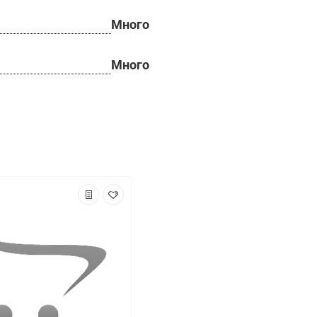
Много
Много