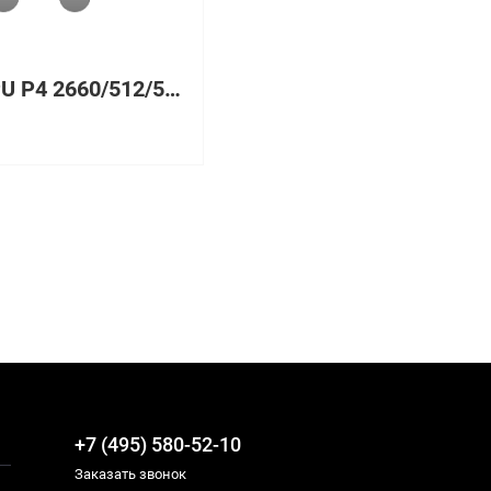
205 CPU P4 2660/512/533, 256 Мб PC2100 ECC DDR SDRAM UDIMM, HDD 36Gb SCSI U160, Gigabit Ethernet, Tower
+7 (495) 580-52-10
Заказать звонок