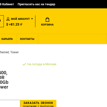
B Кабинет
Пригласить нас на тендер
МОЙ АККАУНТ
$ =81.25 ₽
КОРЗИНА
КАРЬЕРА
КОНТАКТЫ
hernet, Tower
На складе в Москве
400,
DR
40Gb
ower
ЗАКАЗАТЬ ЗВОНОК
поможем с выбором