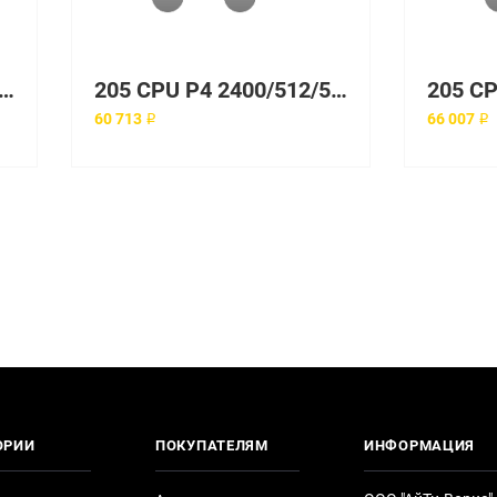
000/128/400, 128 Мб PC2100 ECC DDR SDRAM UDIMM, HDD 40Gb IDE, Gigabit Ethernet, Tower
205 CPU P4 2400/512/533, 256 Мб PC2100 ECC DDR SDRAM UDIMM, HDD 36Gb SCSI U160, Gigabit Ethernet, Tower
60 713 ₽
66 007 ₽
ОРИИ
ПОКУПАТЕЛЯМ
ИНФОРМАЦИЯ