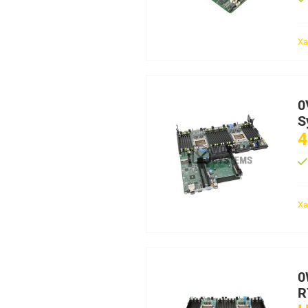
Ха
0
S
4
Ха
0
R