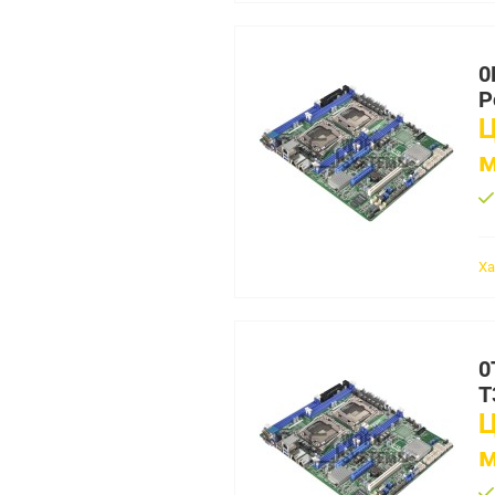
0
P
Ц
Ха
0
T
Ц