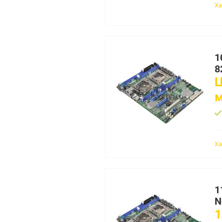
Ха
1
8
Ц
Ха
1
N
1