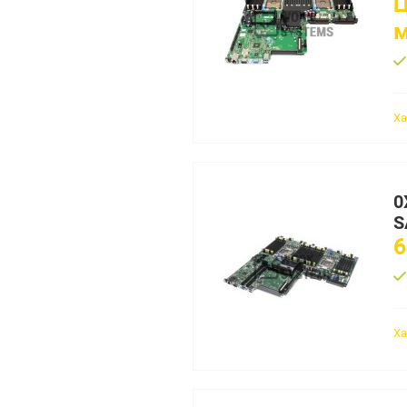
Ц
Ха
0
S
6
Ха