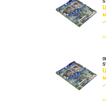
S
Ц
Ха
0
S
Ц
Ха