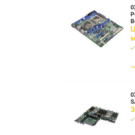
0
P
B
Ц
Ха
0
S
3