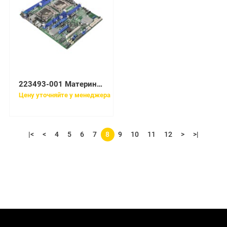
223493-001 Материнская плата HP
Цену уточняйте у менеджера
|<
<
4
5
6
7
8
9
10
11
12
>
>|