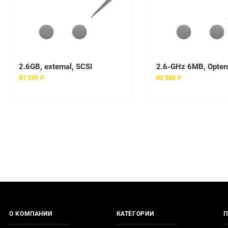
2.6GB, external, SCSI
81 235 ₽
82 586 ₽
О КОМПАНИИ
КАТЕГОРИИ
П