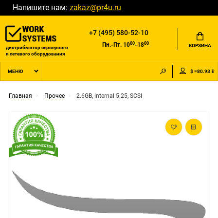
Напишите нам:
zakaz@pr4u.ru
+7 (495) 580-52-10
00
00
Пн.-Пт. 10
-18
КОРЗИНА
дистрибьютор серверного
и сетевого оборудования
$ =80.93 ₽
МЕНЮ
Главная
Прочее
2.6GB, internal 5.25, SCSI