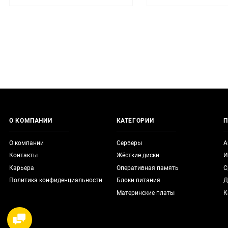
О КОМПАНИИ
КАТЕГОРИИ
П
О компании
Серверы
А
Контакты
Жёсткие диски
И
Карьера
Оперативная память
С
Политика конфиденциальности
Блоки питания
Д
Материнские платы
К