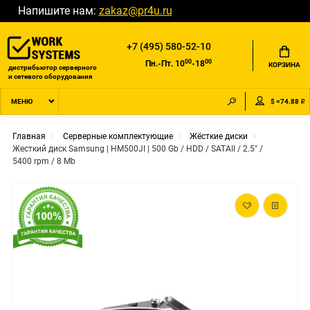
Напишите нам:
zakaz@pr4u.ru
+7 (495) 580-52-10
00
00
Пн.-Пт. 10
-18
КОРЗИНА
дистрибьютор серверного
и сетевого оборудования
$ =74.88 ₽
МЕНЮ
Главная
Серверные комплектующие
Жёсткие диски
Жесткий диск Samsung | HM500JI | 500 Gb / HDD / SATAII / 2.5" /
5400 rpm / 8 Mb