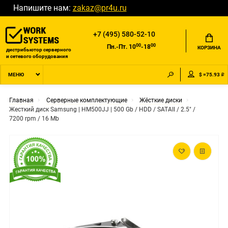
Напишите нам:
zakaz@pr4u.ru
+7 (495) 580-52-10
00
00
Пн.-Пт. 10
-18
КОРЗИНА
дистрибьютор серверного
и сетевого оборудования
$ =75.93 ₽
МЕНЮ
Главная
Серверные комплектующие
Жёсткие диски
Жесткий диск Samsung | HM500JJ | 500 Gb / HDD / SATAII / 2.5" /
7200 rpm / 16 Mb