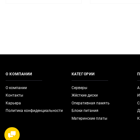
О КОМПАНИИ
КАТЕГОРИИ
П
О компании
Серверы
А
Контакты
Жёсткие диски
И
Карьера
Оперативная память
С
Политика конфиденциальности
Блоки питания
Д
Материнские платы
К