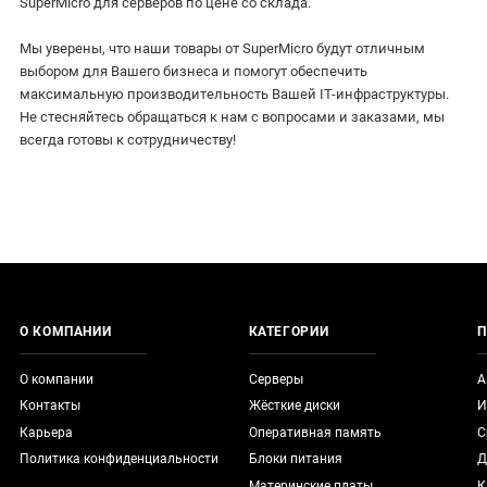
SuperMicro для серверов по цене со склада.
Мы уверены, что наши товары от SuperMicro будут отличным
выбором для Вашего бизнеса и помогут обеспечить
максимальную производительность Вашей IT-инфраструктуры.
Не стесняйтесь обращаться к нам с вопросами и заказами, мы
всегда готовы к сотрудничеству!
О КОМПАНИИ
КАТЕГОРИИ
П
О компании
Серверы
А
Контакты
Жёсткие диски
И
Карьера
Оперативная память
С
Политика конфиденциальности
Блоки питания
Д
Материнские платы
К