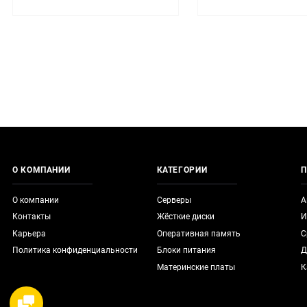
О КОМПАНИИ
КАТЕГОРИИ
П
О компании
Серверы
А
Контакты
Жёсткие диски
И
Карьера
Оперативная память
С
Политика конфиденциальности
Блоки питания
Д
Материнские платы
К