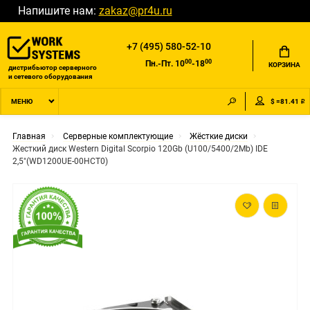
Напишите нам:
zakaz@pr4u.ru
+7 (495) 580-52-10
00
00
Пн.-Пт. 10
-18
КОРЗИНА
дистрибьютор серверного
и сетевого оборудования
$ =81.41 ₽
МЕНЮ
Главная
Серверные комплектующие
Жёсткие диски
Жесткий диск Western Digital Scorpio 120Gb (U100/5400/2Mb) IDE
2,5"(WD1200UE-00HCT0)