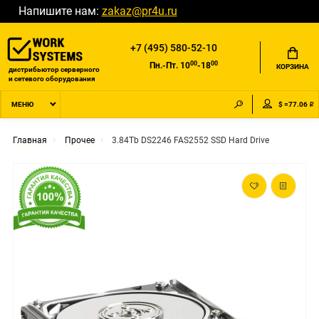
Напишите нам:
zakaz@pr4u.ru
+7 (495) 580-52-10
00
00
Пн.-Пт. 10
-18
КОРЗИНА
дистрибьютор серверного
и сетевого оборудования
$ =77.06 ₽
МЕНЮ
Главная
Прочее
3.84Tb DS2246 FAS2552 SSD Hard Drive