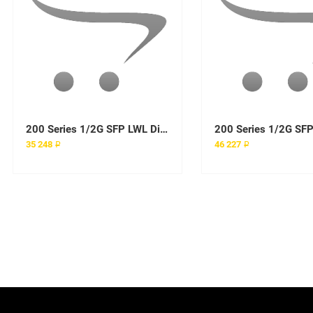
200 Series 1/2G SFP LWL Dig. Diag w/GE (1pk)
35 248 ₽
46 227 ₽