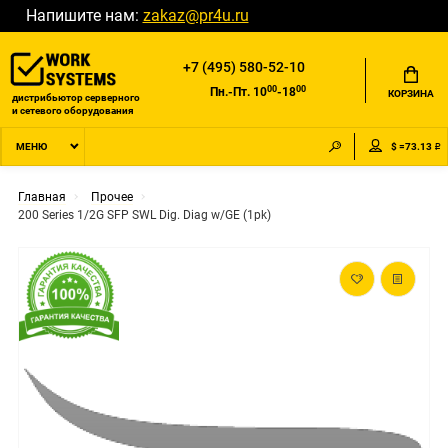
Напишите нам:
zakaz@pr4u.ru
+7 (495) 580-52-10
00
00
Пн.-Пт. 10
-18
КОРЗИНА
дистрибьютор серверного
и сетевого оборудования
$ =73.13 ₽
МЕНЮ
Главная
Прочее
200 Series 1/2G SFP SWL Dig. Diag w/GE (1pk)