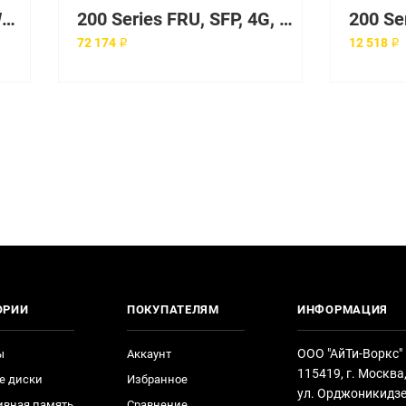
200 Series 1/2G SFP SWL Dig. Diag w/GE (1pk)
200 Series FRU, SFP, 4G, 4KM LWL, 1-PK, ROHS
72 174 ₽
12 518 ₽
ОРИИ
ПОКУПАТЕЛЯМ
ИНФОРМАЦИЯ
ООО "АйТи-Воркс"
ы
Аккаунт
115419, г. Москва
е диски
Избранное
ул. Орджоникидзе
ивная память
Сравнение