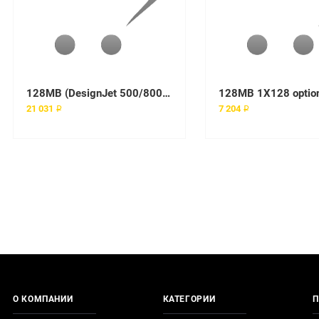
128MB (DesignJet 500/800 Series)
128MB 1X128 option
21 031 ₽
7 204 ₽
О КОМПАНИИ
КАТЕГОРИИ
П