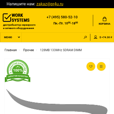
Напишите нам:
zakaz@pr4u.ru
+7 (495) 580-52-10
00
00
Пн.-Пт. 10
-18
КОРЗИНА
дистрибьютор серверного
и сетевого оборудования
$ =74.30 ₽
МЕНЮ
Главная
Прочее
128MB 133MHz SDRAM DIMM