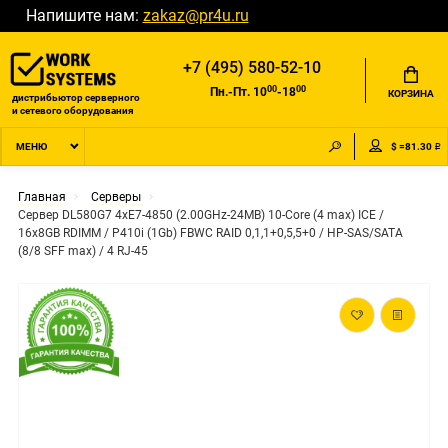
Напишите нам:
zakaz@pr4u.ru
+7 (495) 580-52-10
00
00
Пн.-Пт. 10
-18
КОРЗИНА
дистрибьютор серверного
и сетевого оборудования
$ =81.30 ₽
МЕНЮ
Главная
Серверы
Сервер DL580G7 4xE7-4850 (2.00GHz-24MB) 10-Core (4 max) ICE /
16x8GB RDIMM / P410i (1Gb) FBWC RAID 0,1,1+0,5,5+0 / HP-SAS/SATA
(8/8 SFF max) / 4 RJ-45