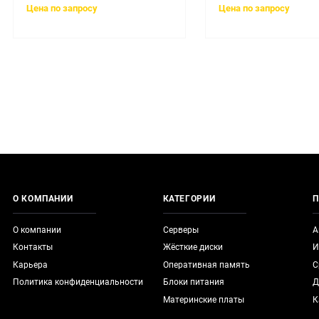
Цена по запросу
Цена по запросу
О КОМПАНИИ
КАТЕГОРИИ
П
О компании
Серверы
А
Контакты
Жёсткие диски
И
Карьера
Оперативная память
С
Политика конфиденциальности
Блоки питания
Д
Материнские платы
К