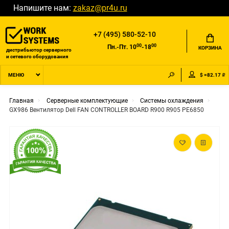
Напишите нам:
zakaz@pr4u.ru
+7 (495) 580-52-10
00
00
Пн.-Пт. 10
-18
КОРЗИНА
дистрибьютор серверного
и сетевого оборудования
$ =82.17 ₽
МЕНЮ
Главная
Серверные комплектующие
Системы охлаждения
GX986 Вентилятор Dell FAN CONTROLLER BOARD R900 R905 PE6850